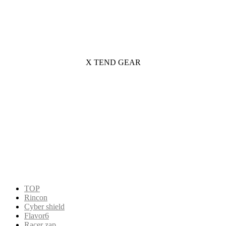
X TEND GEAR
TOP
Rincon
Cyber shield
Flavor6
Racer zap