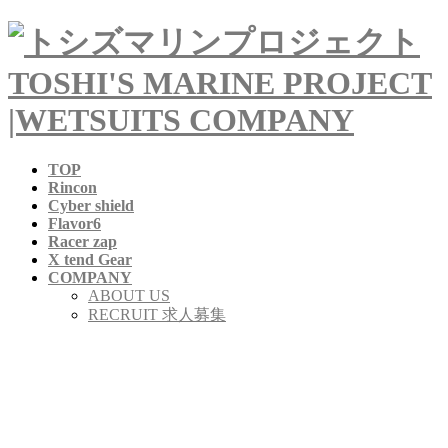
コ
ナ
ン
ビ
テ
ゲ
ン
ー
ツ
シ
へ
ョ
ス
ン
TOP
キ
に
Rincon
ッ
移
Cyber shield
プ
動
Flavor6
Racer zap
X tend Gear
COMPANY
ABOUT US
RECRUIT 求人募集