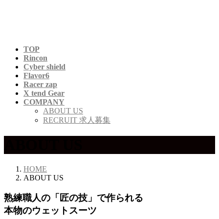
コ
ナ
ン
ビ
テ
ゲ
ン
ー
TOP
ツ
シ
Rincon
へ
ョ
Cyber shield
ス
ン
Flavor6
キ
に
Racer zap
X tend Gear
ッ
移
COMPANY
プ
動
ABOUT US
RECRUIT 求人募集
ABOUT US
HOME
ABOUT US
熟練職人の「匠の技」で作られる
本物のウェットスーツ